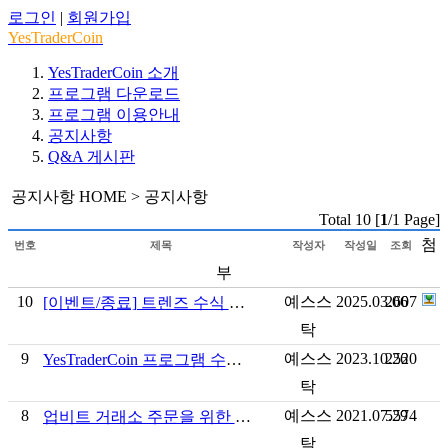
로그인
|
회원가입
YesTraderCoin
YesTraderCoin 소개
프로그램 다운로드
프로그램 이용안내
공지사항
Q&A 게시판
공지사항
HOME > 공지사항
Total 10 [
1
/1 Page]
첨
번호
제목
작성자
작성일
조회
부
10
예스스
2025.03.06
2607
[이벤트/종료] 트렌즈 수식 업로드 챌린지
탁
9
예스스
2023.10.26
2520
YesTraderCoin 프로그램 수정 안내
탁
8
예스스
2021.07.29
5574
업비트 거래소 주문을 위한 Open API 설정 방법
탁