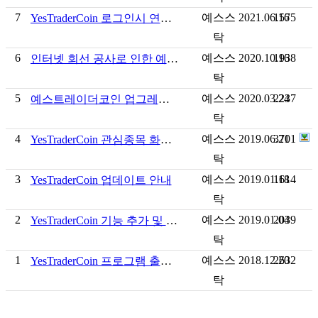
7
예스스
2021.06.16
1575
YesTraderCoin 로그인시 연결 끊어짐 현상 프로그램 수정
탁
6
예스스
2020.10.16
1938
인터넷 회선 공사로 인한 예스스탁 서비스 일시 중지 안내
탁
5
예스스
2020.03.24
2237
예스트레이더코인 업그레이드 안내
탁
4
예스스
2019.06.21
3701
YesTraderCoin 관심종목 화면 추가 안내
탁
3
예스스
2019.01.18
1614
YesTraderCoin 업데이트 안내
탁
2
예스스
2019.01.04
2039
YesTraderCoin 기능 추가 및 변경 안내
탁
1
예스스
2018.12.20
2632
YesTraderCoin 프로그램 출시 안내
탁