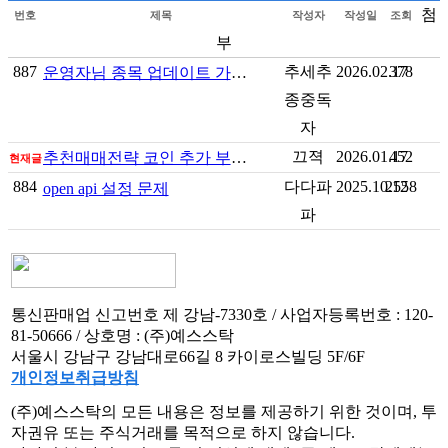
첨
번호
제목
작성자
작성일
조회
부
887
추세추
2026.02.17
378
운영자님 종목 업데이트 가능할까요
종중독
자
끄젹
2026.01.17
452
추천매매전략 코인 추가 부탁드립니다~!
현재글
884
다다파
2025.10.12
2558
open api 설정 문제
파
통신판매업 신고번호 제 강남-7330호 / 사업자등록번호 : 120-
81-50666 / 상호명 : (주)예스스탁
서울시 강남구 강남대로66길 8 카이로스빌딩 5F/6F
개인정보취급방침
(주)예스스탁의 모든 내용은 정보를 제공하기 위한 것이며, 투
자권유 또는 주식거래를 목적으로 하지 않습니다.